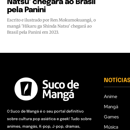
Natsu’ chegará ao Brasil
pela Panini
Escrito e ilustrado por Ren Mokumokuangá, o
mangá 'Hikaru ga Shinda Natsu' chegará ao
Brasil pela Panini em 2023.
NOTÍCIA
Anime
Mangá
O Suco de Mangá é o seu portal definitivo
Games
sobre cultura pop asiática e geek! Tudo sobre
Música
animes, mangás, K-pop, J-pop, dramas,