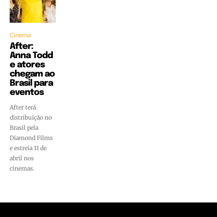
Cinema
After:
Anna Todd
e atores
chegam ao
Brasil para
eventos
After terá
distribuição no
Brasil pela
Diamond Films
e estreia 11 de
abril nos
cinemas.