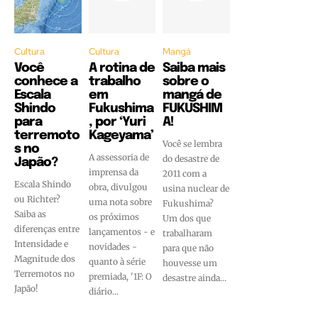
Cultura
Cultura
Mangá
Você
A rotina de
Saiba mais
conhece a
trabalho
sobre o
Escala
em
mangá de
Shindo
Fukushima
FUKUSHIM
para
, por ‘Yuri
A!
terremoto
Kageyama’
Você se lembra
s no
A assessoria de
do desastre de
Japão?
imprensa da
2011 com a
Escala Shindo
obra, divulgou
usina nuclear de
ou Richter?
uma nota sobre
Fukushima?
Saiba as
os próximos
Um dos que
diferenças entre
lançamentos - e
trabalharam
Intensidade e
novidades -
para que não
Magnitude dos
quanto à série
houvesse um
Terremotos no
premiada, '1F: O
desastre ainda...
Japão!
diário...