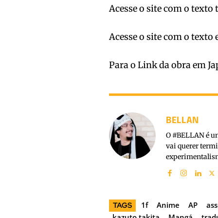
Acesse o site com o texto
Acesse o site com o texto 
Para o Link da obra em Ja
BELLAN
O #BELLAN é um 
vai querer term
experimentalism
1f
Anime
AP
ass
TAGS
kazuto takita
Mangá
trad