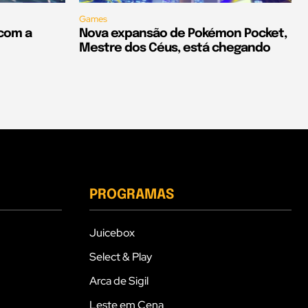
Games
 com a
Nova expansão de Pokémon Pocket,
Mestre dos Céus, está chegando
PROGRAMAS
Juicebox
Select & Play
Arca de Sigil
Leste em Cena