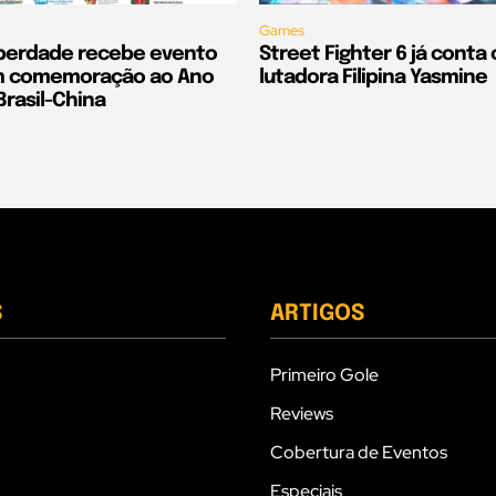
Games
iberdade recebe evento
Street Fighter 6 já conta
em comemoração ao Ano
lutadora Filipina Yasmine
Brasil-China
S
ARTIGOS
Primeiro Gole
Reviews
Cobertura de Eventos
Especiais