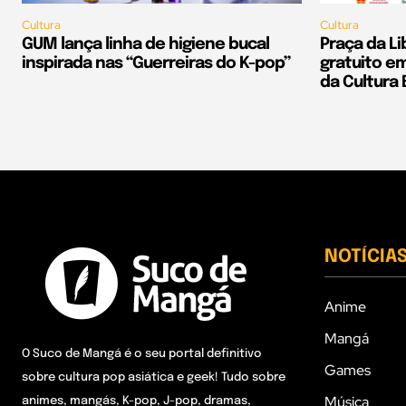
Cultura
Cultura
GUM lança linha de higiene bucal
Praça da L
inspirada nas “Guerreiras do K-pop”
gratuito 
da Cultura 
NOTÍCIA
Anime
Mangá
O Suco de Mangá é o seu portal definitivo
Games
sobre cultura pop asiática e geek! Tudo sobre
Música
animes, mangás, K-pop, J-pop, dramas,