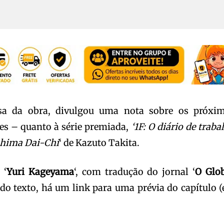
sa da obra, divulgou uma nota sobre os próxi
es – quanto à série premiada,
‘1F: O diário de traba
shima Dai-Chi
‘ de Kazuto Takita.
 ‘
Yuri Kageyama
‘, com tradução do jornal ‘
O Glo
do texto, há um link para uma prévia do capítulo 