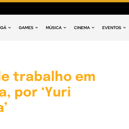
NGÁ
GAMES
MÚSICA
CINEMA
EVENTOS
de trabalho em
, por ‘Yuri
’