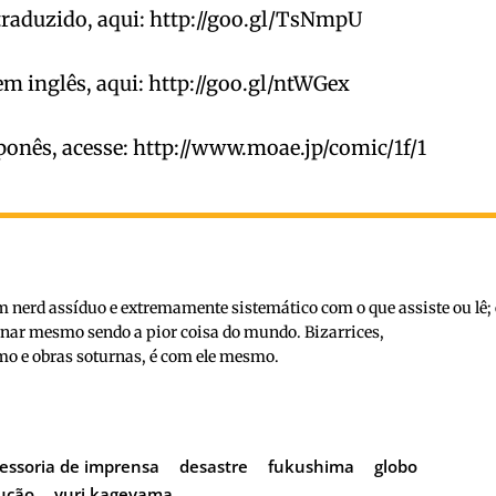
 traduzido, aqui: http://goo.gl/TsNmpU
em inglês, aqui: http://goo.gl/ntWGex
ponês, acesse: http://www.moae.jp/comic/1f/1
nerd assíduo e extremamente sistemático com o que assiste ou lê; 
inar mesmo sendo a pior coisa do mundo. Bizarrices,
o e obras soturnas, é com ele mesmo.
essoria de imprensa
desastre
fukushima
globo
ução
yuri kageyama