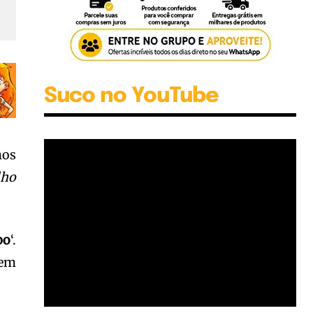
Suco no YouTube
mos
lho
bo
‘.
(em