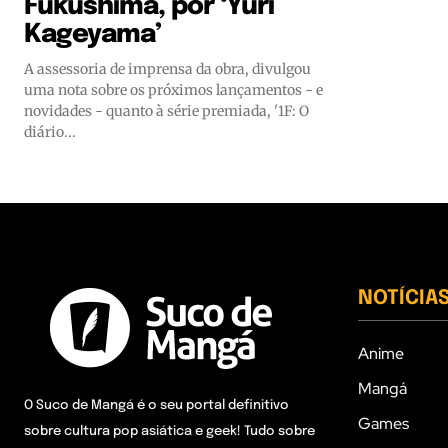
Fukushima, por ‘Yuri
Kageyama’
A assessoria de imprensa da obra, divulgou
uma nota sobre os próximos lançamentos - e
novidades - quanto à série premiada, '1F: O
diário...
NOTÍCIA
Anime
Mangá
O Suco de Mangá é o seu portal definitivo
Games
sobre cultura pop asiática e geek! Tudo sobre