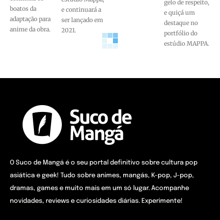
gelo de respeito,
boatos da
e continuará a
e quiçá um
adaptação para
ser lançado em
destaque no
anime da obra.
2021.
portfólio do
estúdio MAPPA.
O Suco de Mangá é o seu portal definitivo sobre cultura pop
asiática e geek! Tudo sobre animes, mangás, K-pop, J-pop,
dramas, games e muito mais em um só lugar. Acompanhe
novidades, reviews e curiosidades diárias. Experimente!