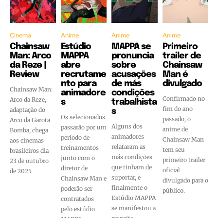
Cinema
Anime
Anime
Anime
Chainsaw
Estúdio
MAPPA se
Primeiro
Man: Arco
MAPPA
pronuncia
trailer de
da Reze |
abre
sobre
Chainsaw
Review
recrutame
acusações
Man é
nto para
de más
divulgado
Chainsaw Man:
animadore
condições
Confirmado no
Arco da Reze,
s
trabalhista
fim do ano
adaptação do
s
Os selecionados
passado, o
Arco da Garota
Alguns dos
passarão por um
anime de
Bomba, chega
animadores
período de
Chainsaw Man
aos cinemas
relataram as
treinamentos
tem seu
brasileiros dia
más condições
junto com o
primeiro trailer
23 de outubro
que tinham de
diretor de
oficial
de 2025.
suportar, e
Chainsaw Man e
divulgado para o
finalmente o
poderão ser
público.
Estúdio MAPPA
contratados
se manifestou a
pelo estúdio