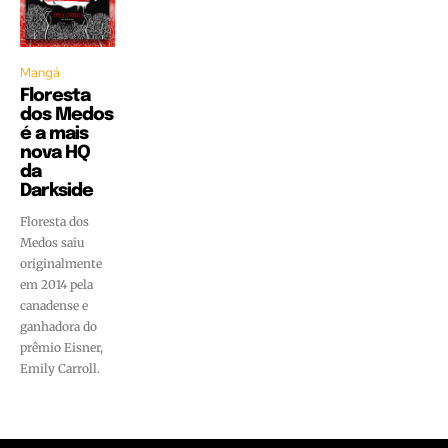
Mangá
Floresta
dos Medos
é a mais
nova HQ
da
Darkside
Floresta dos
Medos saiu
originalmente
em 2014 pela
canadense e
ganhadora do
prêmio Eisner,
Emily Carroll.