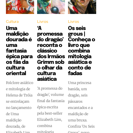
Cultura
Livros
Livros
Uma
‘A
Os seis
maldição
promessa
grous |
dourada é
do dragão’
Conheça o
uma
reconta o
livro que
fantasia
clássico
combina
épica para
dos Irmãos
mitologia
os fãs da
Grimm sob
asiática e
cultura
o olhar da
conto de
oriental
cultura
fadas
asiática
Folclore asiático
Uma princesa
'A promessa do
e mitologia de
banida, um
dragão', volume
Helena de Tróia
dragão, seis
final da fantasia
se entrelaçam
pássaros
épica escrita
no lançamento
encantados e a
pela best-seller
de Uma
maldição de
Elizabeth Lim,
maldição
uma bruxa.
combina
dourada, de
Confira 'Os Seis
mitologia
Elizabeth Lim
Grous', novo