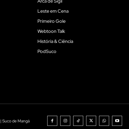
Arca de Sigil
Leste em Cena
Primeiro Gole
Webtoon Talk
História & Ciência
PodSuco
 | Suco de Mangá