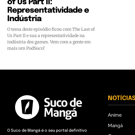
of Us Part II:
Representatividade e
Indústria
O tema deste episódio ficou com The Last of
Us Part II e sua a representatividade na
indústria dos games. Vem com a gente em
mais um PodSuco!
NOTÍCIA
Anime
Mangá
O Suco de Mangá é o seu portal definitivo