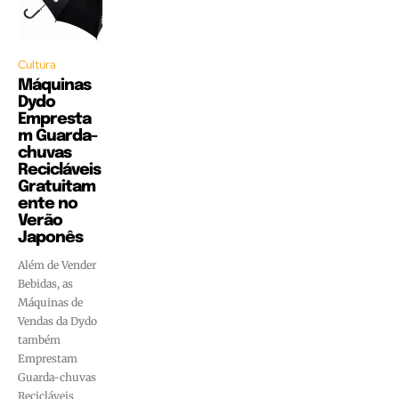
Cultura
Máquinas
Dydo
Empresta
m Guarda-
chuvas
Recicláveis
Gratuitam
ente no
Verão
Japonês
Além de Vender
Bebidas, as
Máquinas de
Vendas da Dydo
também
Emprestam
Guarda-chuvas
Recicláveis