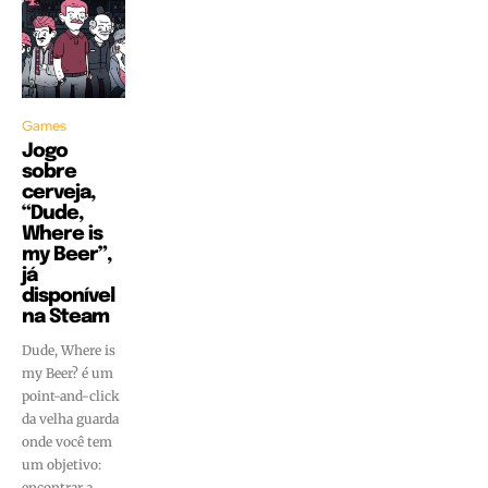
Games
Jogo
sobre
cerveja,
“Dude,
Where is
my Beer”,
já
disponível
na Steam
Dude, Where is
my Beer? é um
point-and-click
da velha guarda
onde você tem
um objetivo:
encontrar a