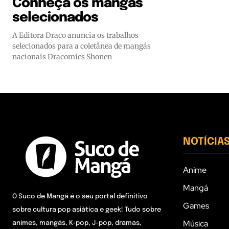
Conheça os mangás
selecionados
A Editora Draco anuncia os trabalhos
selecionados para a coletânea de mangás
nacionais Dracomics Shonen
NOTÍCIA
Anime
Mangá
O Suco de Mangá é o seu portal definitivo
Games
sobre cultura pop asiática e geek! Tudo sobre
Música
animes, mangás, K-pop, J-pop, dramas,