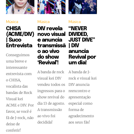
Música
Música
Música
CHISA
DIV revela
“NEVER
(ACME/DIV)
novo visual
DIVIDED,
| Suco
e anuncia
JUST DIVE”
Entrevista
transmissã
| DIV
o ao vivo
anuncia
Conseguimos
do show
Revival por
uma breve e
‘Revival’!
um dia!
interessante
A banda de rock
A banda de J-
entrevista com
visual kei DIV
rock e visual kei
o CHISA,
vendeu todos os
DIV anuncia
vocalista das
ingressos para o
reencontro e
bandas de Rock
show revival do
apresentação
Visual kei
dia 13 de agosto.
especial como
ACME e DIV. Por
A transmissão
forma de
favor, se você é
ao vivo foi
agradecimento
fã de J-rock, não
decidida!
aos seus fãs!
deixe de
conferir!