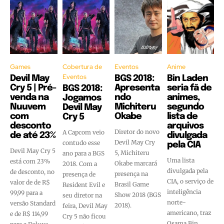
Games
Cobertura de
Eventos
Anime
Eventos
Devil May
BGS 2018:
Bin Laden
Cry 5 | Pré-
Apresenta
seria fã de
BGS 2018:
venda na
ndo
animes,
Jogamos
Nuuvem
Michiteru
segundo
Devil May
com
Okabe
lista de
Cry 5
desconto
arquivos
Diretor do novo
A Capcom veio
de até 23%
divulgada
Devil May Cry
contudo esse
pela CIA
Devil May Cry 5
5, Michiteru
ano para a BGS
Uma lista
está com 23%
Okabe marcará
2018. Com a
divulgada pela
de desconto, no
presença na
presença de
CIA, o serviço de
valor de de R$
Brasil Game
Resident Evil e
inteligência
99,99 para a
Show 2018 (BGS
seu diretor na
norte-
versão Standard
2018).
feira, Devil May
americano, traz
e de R$ 114,99
Cry 5 não ficou
Osama Bin