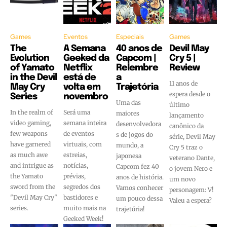
Games
Eventos
Especiais
Games
The
A Semana
40 anos de
Devil May
Evolution
Geeked da
Capcom |
Cry 5 |
of Yamato
Netflix
Relembre
Review
in the Devil
está de
a
11 anos de
May Cry
volta em
Trajetória
espera desde o
Series
novembro
Uma das
último
In the realm of
Será uma
maiores
lançamento
video gaming,
semana inteira
desenvolvedora
canônico da
few weapons
de eventos
s de jogos do
série, Devil May
have garnered
virtuais, com
mundo, a
Cry 5 traz o
as much awe
estreias,
japonesa
veterano Dante,
and intrigue as
notícias,
Capcom fez 40
o jovem Nero e
the Yamato
prévias,
anos de história.
um novo
sword from the
segredos dos
Vamos conhecer
personagem: V!
"Devil May Cry"
bastidores e
um pouco dessa
Valeu a espera?
series.
muito mais na
trajetória!
Geeked Week!