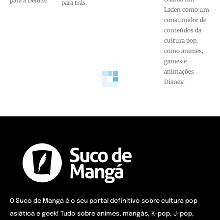
para a Deluxe.
para trás.
Laden como um
consumidor de
conteúdos da
cultura pop,
como animes,
games e
animações
Disney.
O Suco de Mangá é o seu portal definitivo sobre cultura pop
asiática e geek! Tudo sobre animes, mangás, K-pop, J-pop,