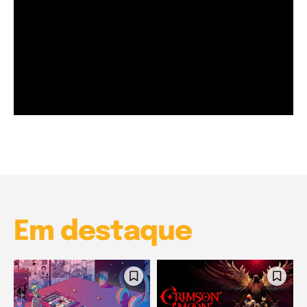
Garota à beira mar (Inio Asano) | React
00:25
Garota à beira mar (Inio Asano) | React
00:25
Em destaque