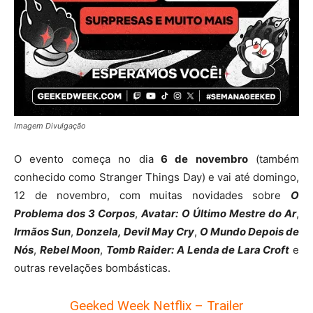
Imagem Divulgação
O evento começa no dia
6 de novembro
(também
conhecido como Stranger Things Day) e vai até domingo,
12 de novembro, com muitas novidades sobre
O
Problema dos 3 Corpos
,
Avatar: O Último Mestre do Ar
,
Irmãos Sun
,
Donzela,
Devil May Cry
,
O Mundo Depois de
Nós
,
Rebel Moon
,
Tomb Raider: A Lenda de Lara Croft
e
outras revelações bombásticas.
Geeked Week Netflix – Trailer