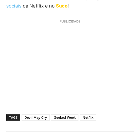
sociais
da Netflix e no
Suco
!
PUBLICIDADE
TAGS
Devil May Cry
Geeked Week
Netflix