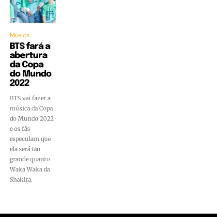
Música
BTS fará a
abertura
da Copa
do Mundo
2022
BTS vai fazer a
música da Copa
do Mundo 2022
e os fãs
especulam que
ela será tão
grande quanto
Waka Waka da
Shakira.