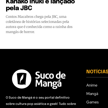
Kanako Inuki é lançado
pela JBC
Contos Macabros chega pela JBC, uma
coletânea de histórias selecionadas pela
autora que é conhecida como a rainha dos
mangás de horror.
NOTÍCIA
Anime
Mangá
O Suco de Mangá é o seu portal definitivo
Games
sobre cultura pop asiática e geek! Tudo sobre