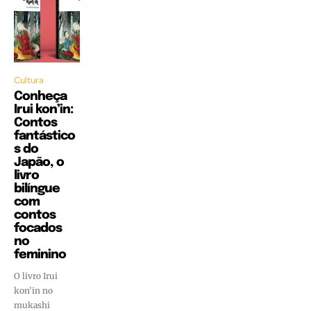
Cultura
Conheça
Irui kon’in:
Contos
fantástico
s do
Japão, o
livro
bilíngue
com
contos
focados
no
feminino
O livro Irui
kon'in no
mukashi