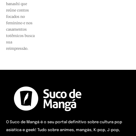
banashi que
reúne contos
focados no
feminino e nos
casamentos
totêmicos busca
sua
reimpressão.
O Suco de Mangá é o seu portal definitivo sobre cultura pop
asiática e geek! Tudo sobre animes, mangás, K-pop, J-pop,