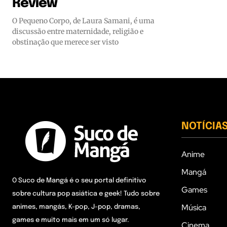
Review
O Pequeno Corpo, de Laura Samani, é uma
discussão entre maternidade, religião e
obstinação que merece ser visto
NOTÍCIA
Anime
Mangá
O Suco de Mangá é o seu portal definitivo
Games
sobre cultura pop asiática e geek! Tudo sobre
Música
animes, mangás, K-pop, J-pop, dramas,
games e muito mais em um só lugar.
Cinema