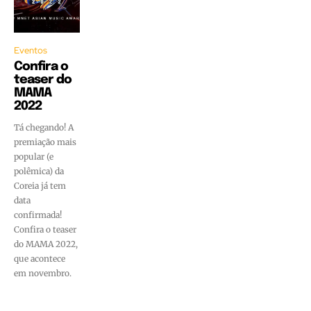
Eventos
Confira o
teaser do
MAMA
2022
Tá chegando! A
premiação mais
popular (e
polêmica) da
Coreia já tem
data
confirmada!
Confira o teaser
do MAMA 2022,
que acontece
em novembro.