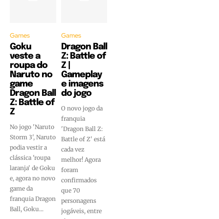
Games
Games
Goku
Dragon Ball
veste a
Z: Battle of
roupa do
Z |
Naruto no
Gameplay
game
e imagens
Dragon Ball
do jogo
Z: Battle of
O novo jogo da
Z
franquia
No jogo 'Naruto
'Dragon Ball Z:
Storm 3', Naruto
Battle of Z' está
podia vestir a
cada vez
clássica 'roupa
melhor! Agora
laranja' de Goku
foram
e, agora no novo
confirmados
game da
que 70
franquia Dragon
personagens
Ball, Goku...
jogáveis, entre