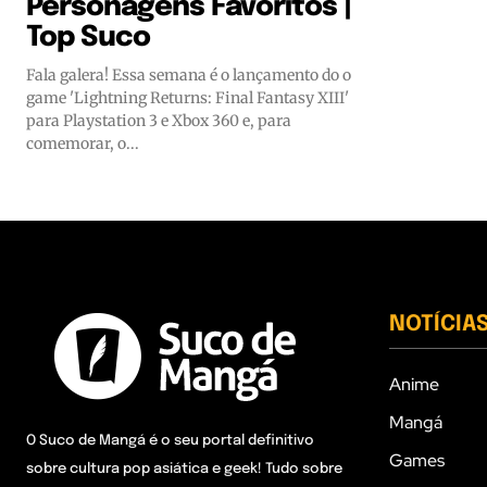
Personagens Favoritos |
Top Suco
Fala galera! Essa semana é o lançamento do o
game 'Lightning Returns: Final Fantasy XIII'
para Playstation 3 e Xbox 360 e, para
comemorar, o...
NOTÍCIA
Anime
Mangá
O Suco de Mangá é o seu portal definitivo
Games
sobre cultura pop asiática e geek! Tudo sobre