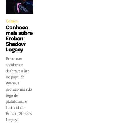
Games
Conheça
mais sobre
Ereban:
Shadow
Legacy
Entre nas
sombras e
desbrave a luz
no papel de
Ayana, a
protagonista do
jogo de
plataforma e
furtividade
Ereban: Shadow
Legacy.