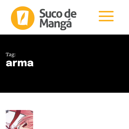
Tag:
arma