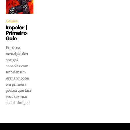
Games
Impaler |
Primeiro
Gole
Entre na
nostalgia dos
antigos
consoles com
Impaler, um
Arena Shooter
em primeira
pessoa que fará
você dizimar
seus inimigos!