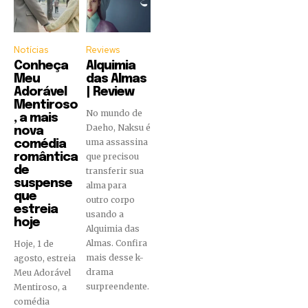
Notícias
Reviews
Conheça
Alquimia
Meu
das Almas
Adorável
| Review
Mentiroso
No mundo de
, a mais
Daeho, Naksu é
nova
uma assassina
comédia
romântica
que precisou
de
transferir sua
suspense
alma para
que
outro corpo
estreia
usando a
hoje
Alquimia das
Almas. Confira
Hoje, 1 de
mais desse k-
agosto, estreia
drama
Meu Adorável
surpreendente.
Mentiroso, a
comédia