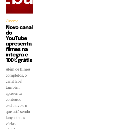
Cinema
Novo canal
do
YouTube
apresenta
filmes na
íntegra e
100% grátis
Além de filmes
completos, o
canal Eba!
também
apresenta
conteúdo
exclusivo e o
que está sendo
lançado nas
várias