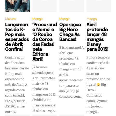
Música
Mangá
Mangá
Mangá
Lançamen
‘Procurand
Operação
Abril
tos do K-
o Nemo’ e
Big Hero
pretende
Pop mais
‘O Roubo
Chega Às
lançar 48
esperados
da Coroa
Bancas!
mangás
de Abril;
das Fadas’
Disney
É isso mesmo! A
Confira!
pela
para 2015!
Abril que
Editora
Confira aqui
Por ora temos a
prometeu 48
Abril!
detalhes dos
confirmação de
títulos em
Já ficamos
lançamentos no
4 séries que
mangá - em 15
sabendo que a
K-Pop mais
saem no
séries,
Abril prometeu
esperados no
próximo ano. Se
aproximadamen
mais de 48
mês de Abril; A
liga aí!
Big
te - para este
títulos em
agenda conta
Hero 6
ano (2015), já
mangá em 2015,
com SuperM,
Conhecido
começou com...
divididos em
ITZY, SHINee,
como Baymax
mais ou menos
ASTRO, entre
no Japão, o
15 séries - veja...
outros.
mangá...