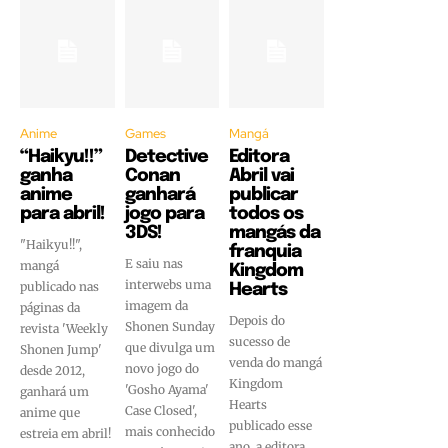
Anime
Games
Mangá
“Haikyu!!”
Detective
Editora
ganha
Conan
Abril vai
anime
ganhará
publicar
para abril!
jogo para
todos os
3DS!
mangás da
"Haikyu!!",
franquia
E saiu nas
mangá
Kingdom
interwebs uma
publicado nas
Hearts
imagem da
páginas da
Depois do
Shonen Sunday
revista 'Weekly
sucesso de
que divulga um
Shonen Jump'
venda do mangá
novo jogo do
desde 2012,
Kingdom
'Gosho Ayama'
ganhará um
Hearts
Case Closed',
anime que
publicado esse
mais conhecido
estreia em abril!
ano, a editora