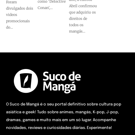
como 'Detective
Foram
Abril confirmou
Conan',...
divulgados dois
que adquiriu os
videos
direitos de
promocionais
todos os
do...
mangás...
O Suco de Mangá é o seu portal definitivo sobre cultura pop
asiática e geek! Tudo sobre animes, mangás, K-pop, J-pop,
dramas, games e muito mais em um só lugar. Acompanhe
novidades, reviews e curiosidades diárias. Experimente!