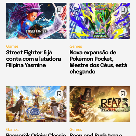
Games
Games
Street Fighter 6 já
Nova expansão de
conta com a lutadora
Pokémon Pocket,
Filipina Yasmine
Mestre dos Céus, está
chegando
Games
Games