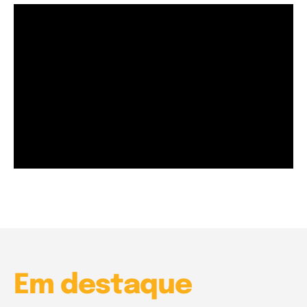
Garota à beira mar (Inio Asano) | React
00:25
Garota à beira mar (Inio Asano) | React
00:25
Em destaque