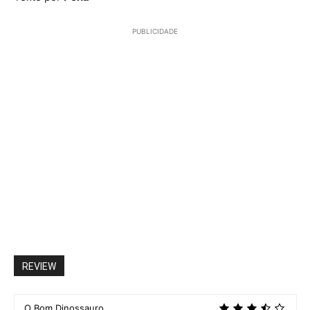
PUBLICIDADE
REVIEW
O Bom Dinossauro