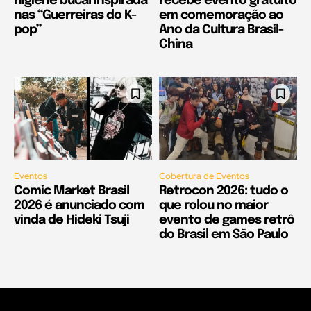
higiene bucal inspirada
recebe evento gratuito
nas “Guerreiras do K-
em comemoração ao
pop”
Ano da Cultura Brasil-
China
Eventos
Cobertura de Eventos
Comic Market Brasil
Retrocon 2026: tudo o
2026 é anunciado com
que rolou no maior
vinda de Hideki Tsuji
evento de games retrô
do Brasil em São Paulo