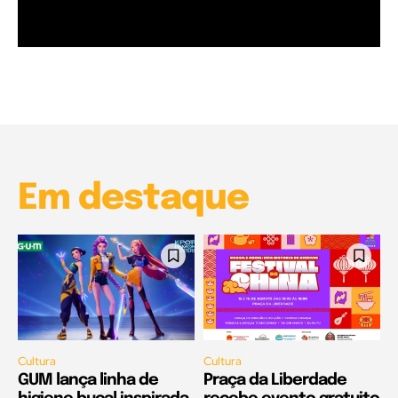
Garota à beira mar (Inio Asano) | React
00:25
Garota à beira mar (Inio Asano) | React
00:25
Em destaque
Cultura
Cultura
GUM lança linha de
Praça da Liberdade