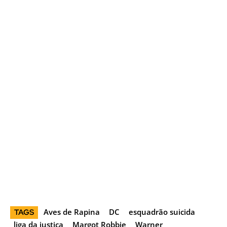
Aves de Rapina
DC
esquadrão suicida
TAGS
liga da justiça
Margot Robbie
Warner