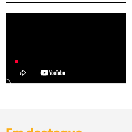
Garota à beira mar (Inio Asano) | React
00:25
Garota à beira mar (Inio Asano) | React
00:25