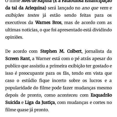
O filme
Aves de Rapina (E a Fatabulosa Emancipação
da tal da Arlequina)
será lançado no
ano que vem
e
exibições testes
já estão sendo feitas para os
executivos da
Warnes Bros
, mas de acordo com as
ultimas noticias, o que foi apresentado está dividindo
opiniões.
De acordo com
Stephen M. Colbert
, jornalista da
Screen Rant
, a Warner está com o pé atrás apesar do
publico que assistiu a primeira exibição ter gostado e
isso é preocupante para os fãs, tendo em vista que
caso o estúdio fique incerto sobre os lucros e a
popularidade do filme pode fazer mudanças mesmo
depois de pronto, como aconteceu com
Esquadrão
Suicida
e
Liga da Justiça
, com mudanças e cortes no
filme quase já pronto.