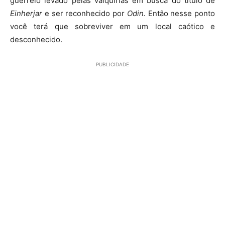
guerreio levado pelas valquírias em busca do titulo de
Einherjar
e ser reconhecido por
Odin.
Então nesse ponto
você terá que sobreviver em um local caótico e
desconhecido.
PUBLICIDADE