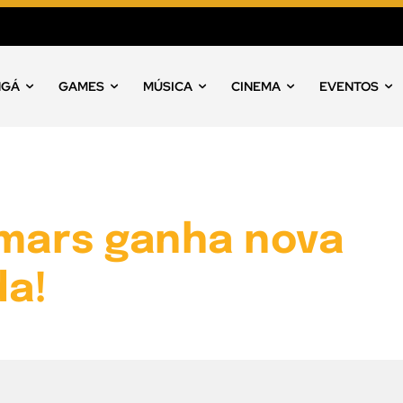
NGÁ
GAMES
MÚSICA
CINEMA
EVENTOS
rmars ganha nova
a!