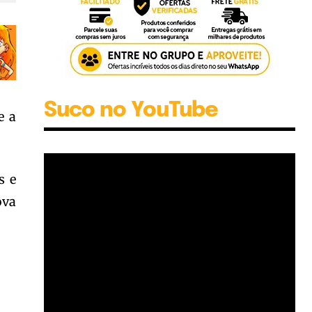
Suco no YouTube
e a
s e
ova