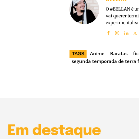
O #BELLAN é um 
vai querer term
experimentalism
Anime
Baratas
fi
TAGS
segunda temporada de terra 
Em destaque