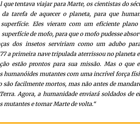
que tentava viajar para Marte, os cientistas do séc
 da tarefa de aquecer o planeta, para que huma
superfície. Eles vieram com um eficiente plano
 superfície de mofo, para que o mofo pudesse absor
caças dos insetos serviriam como um adubo par
7 a primeira nave tripulada aterrissou no planeta e
ção estão prontos para sua missão. Mas o que e
as humanóides mutantes com uma incrível força físi
o são facilmente mortos, mas não antes de manda
erra. Agora, a humanidade enviará soldados de el
s mutantes e tomar Marte de volta.
“