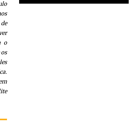
ulo
nos
Garota à beira mar (Inio Asano) | React
00:25
 de
Garota à beira mar (Inio Asano) | React
ver
00:25
a o
 os
les
ca.
rem
ite