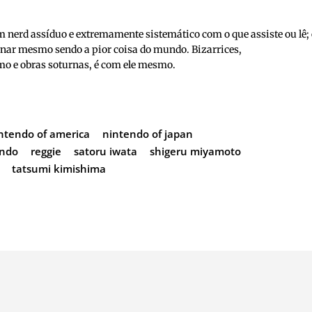
nerd assíduo e extremamente sistemático com o que assiste ou lê; 
inar mesmo sendo a pior coisa do mundo. Bizarrices,
o e obras soturnas, é com ele mesmo.
ntendo of america
nintendo of japan
endo
reggie
satoru iwata
shigeru miyamoto
tatsumi kimishima