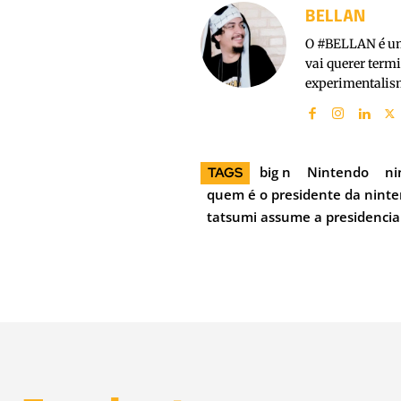
BELLAN
O #BELLAN é um 
vai querer term
experimentalism
big n
Nintendo
ni
TAGS
quem é o presidente da nint
tatsumi assume a presidencia