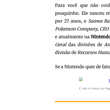
Para você que não con
pouquinho. Ele nasceu e
por 27 anos, o
Sanwa Ba
Pokemon Company
,
CEO 
e atualmente na
Nintend
Geral
das divisões de
An
divisão de
Recursos Huma
Se a Nintendo quer de fa
É, não foi dessa vez Re