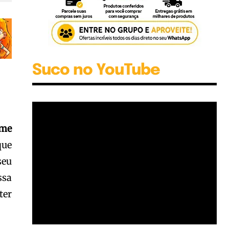
Suco no YouTube
ame
que
seu
ssa
ter