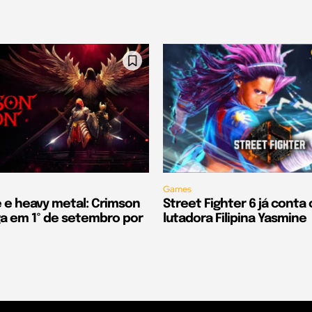
Games
e e heavy metal: Crimson
Street Fighter 6 já conta
 em 1º de setembro por
lutadora Filipina Yasmine