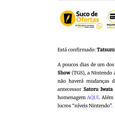
Está confirmado:
Tatsum
A poucos dias de um do
Show
(TGS), a Nintendo a
não haverá mudanças da
antecessor
Satoru Iwata
homenagem
AQUI
. Além 
lucros “níveis Nintendo”.