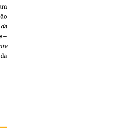
 um
Garota à beira mar (Inio Asano) | React
00:25
pão
Garota à beira mar (Inio Asano) | React
 da
00:25
e
–
nte
 da