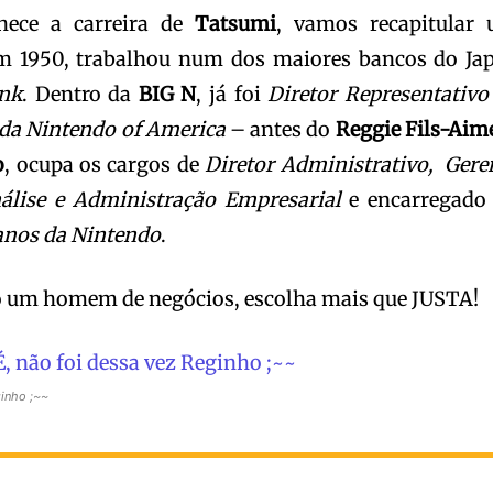
hece a carreira de
Tatsumi
, vamos recapitular
m 1950, trabalhou num dos maiores bancos do Ja
nk
. Dentro da
BIG N
, já foi
Diretor Representativo
da Nintendo of America
– antes do
Reggie Fils-Aim
o
, ocupa os cargos de
Diretor Administrativo, Gere
álise e Administração Empresarial
e encarregado
nos da Nintendo
.
to um homem de negócios, escolha mais que JUSTA!
ginho ;~~