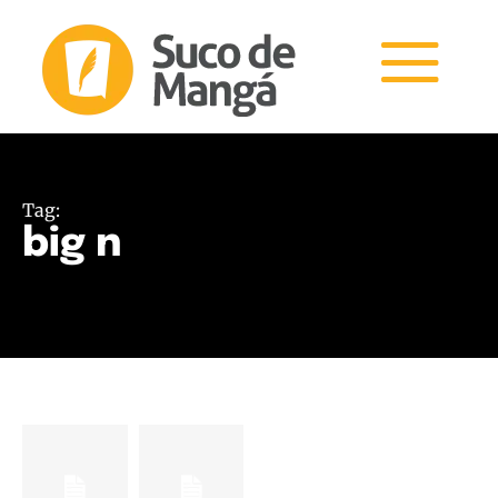
Tag:
big n