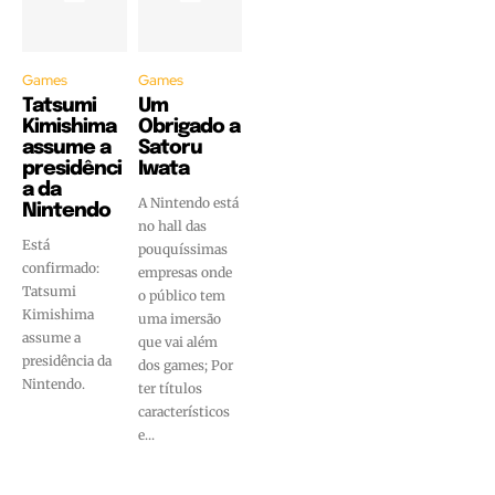
Games
Games
Tatsumi
Um
Kimishima
Obrigado a
assume a
Satoru
presidênci
Iwata
a da
A Nintendo está
Nintendo
no hall das
Está
pouquíssimas
confirmado:
empresas onde
Tatsumi
o público tem
Kimishima
uma imersão
assume a
que vai além
presidência da
dos games; Por
Nintendo.
ter títulos
característicos
e...