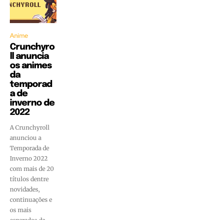
Anime
Crunchyro
ll anuncia
os animes
da
temporad
a de
inverno de
2022
A Crunchyroll
anunciou a
Temporada de
Inverno 2022
com mais de 20
títulos dentre
novidades,
continuações e
os mais