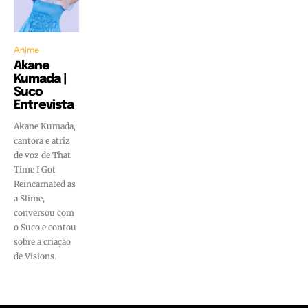
Anime
Akane
Kumada |
Suco
Entrevista
Akane Kumada,
cantora e atriz
de voz de That
Time I Got
Reincarnated as
a Slime,
conversou com
o Suco e contou
sobre a criação
de Visions.