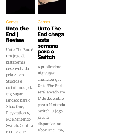
Games
Games
Unto the
Unto The
End |
End chega
Review
esta
semana
Unto The End é
para o
um jogo de
Switch
plataforma
A publicadora
desenvolvido
Big Sugar
pela 2 Ton
anunciou que
Studios e
Unto The End
distribuído pela
será lançado em
Big Sugar,
17 de dezembro
lançado para o
para o Nintendo
Xbox One,
Switch. O jogo
Playstation 4,
já está
PC e Nintendo
disponível no
Switch. Confira
Xbox One, PS4,
o que o que