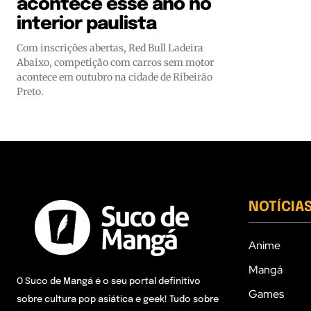
acontece esse ano no
interior paulista
Com inscrições abertas, Red Bull Ladeira
Abaixo, competição com carros sem motor
acontece em outubro na cidade de Ribeirão
Preto.
NOTÍCIA
Anime
Mangá
O Suco de Mangá é o seu portal definitivo
Games
sobre cultura pop asiática e geek! Tudo sobre