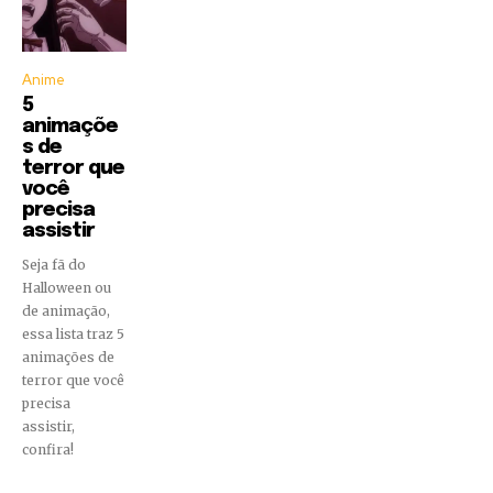
Anime
5
animaçõe
s de
terror que
você
precisa
assistir
Seja fã do
Halloween ou
de animação,
essa lista traz 5
animações de
terror que você
precisa
assistir,
confira!