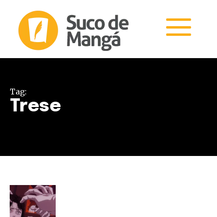
Tag:
Trese