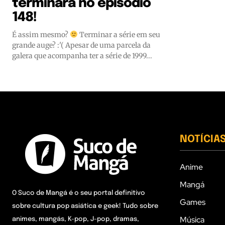
terminará no episódio
148!
É assim mesmo?
Terminar a série em seu
grande auge? :'( Apesar de uma parcela da
galera que acompanha ter a série de 1999...
NOTÍCIA
Anime
Mangá
O Suco de Mangá é o seu portal definitivo
Games
sobre cultura pop asiática e geek! Tudo sobre
Música
animes, mangás, K-pop, J-pop, dramas,