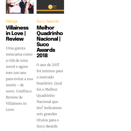
Mangá
Suco Awards
Villainess
Melhor
in Love |
Quadrinho
Review
Nacional |
Suco
Uma garota
Awards
reencarna como
2018
a vilã de uma
O ano de 2017
novel e agora
foi intenso para
tem um ano
o mercado
para evitar a sua
brasileiro. Qual
morte - de
foi o Melhor
novo. Confira o
Quadrinho
Review de
Nacional que
Villainess in
leu? Indicamos
Love.
seis grandes
títulos para o
Suco Awards