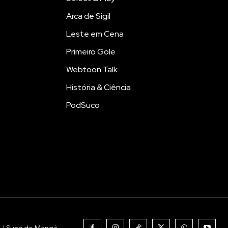
Arca de Sigil
Leste em Cena
Primeiro Gole
Webtoon Talk
História & Ciência
PodSuco
6 | Suco de Mangá