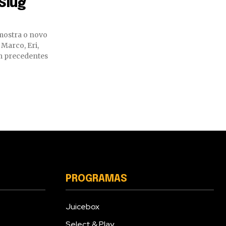
Slug
 mostra o novo
Marco, Eri,
em precedentes
PROGRAMAS
Juicebox
Select & Play