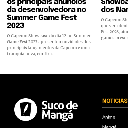
os principais anúncios
Showca
da desenvolvedora no
dos Na
Summer Game Fest
O Capcom Showcase acontecerá semana
2023
que vem den
Fest 2023, ai
O Capcom Showcase do dia 12 no Summer
games presen
Game Fest 2023 apresentou novidades dos
principais lançamentos da Capcom e uma
franquia nova, confira.
NOTÍCIAS
Anime
Mangá