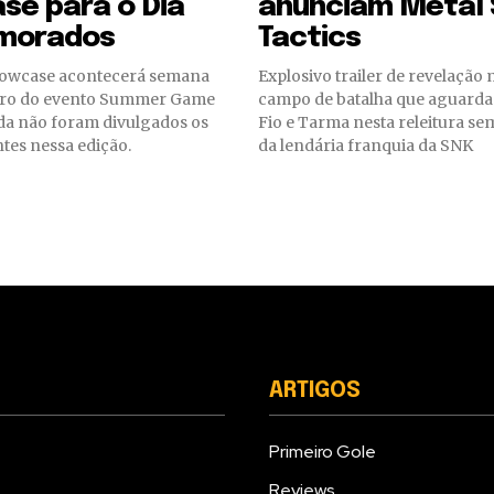
se para o Dia
anunciam Metal 
morados
Tactics
Explosivo trailer de revelação
tro do evento Summer Game
campo de batalha que aguarda 
nda não foram divulgados os
Fio e Tarma nesta releitura s
tes nessa edição.
da lendária franquia da SNK
ARTIGOS
Primeiro Gole
Reviews