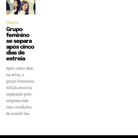
Música
Grupo
feminino
se separa
após cinco
dias de
estreia
Após cinco dias
na ativa, o
grupo feminino
SOLIA anuncia
separação pois
empresa não
tem condições
de mantê-las.