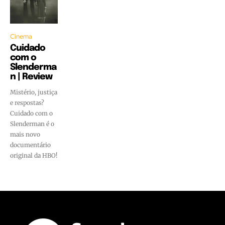
Cinema
Cuidado
com o
Slenderma
n | Review
Mistério, justiça
e respostas?
Cuidado com o
Slenderman é o
mais novo
documentário
original da HBO!