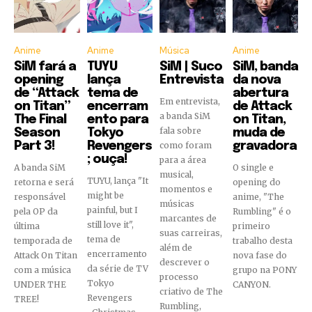
Anime
Anime
Música
Anime
SiM fará a
TUYU
SiM | Suco
SiM, banda
opening
lança
Entrevista
da nova
de “Attack
tema de
abertura
Em entrevista,
on Titan”
encerram
de Attack
a banda SiM
The Final
ento para
on Titan,
fala sobre
Season
Tokyo
muda de
Part 3!
Revengers
como foram
gravadora
; ouça!
para a área
A banda SiM
O single e
musical,
TUYU, lança "It
retorna e será
opening do
momentos e
might be
responsável
anime, "The
músicas
painful, but I
pela OP da
Rumbling" é o
marcantes de
still love it",
última
primeiro
suas carreiras,
tema de
temporada de
trabalho desta
além de
encerramento
Attack On Titan
nova fase do
descrever o
da série de TV
com a música
grupo na PONY
processo
Tokyo
UNDER THE
CANYON.
criativo de The
Revengers
TREE!
Rumbling,