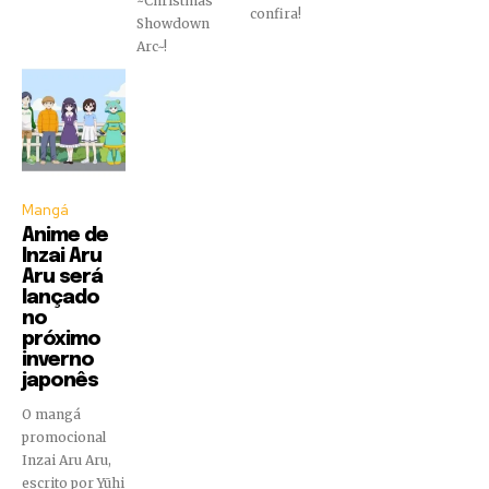
~Christmas
confira!
Showdown
Arc~!
Mangá
Anime de
Inzai Aru
Aru será
lançado
no
próximo
inverno
japonês
O mangá
promocional
Inzai Aru Aru,
escrito por Yūhi