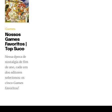
Games
Nossos
Games
Favoritos |
Top Suco
Nessa época de
nostalgia de fim
de ano, cada um
dos editores
selecionou os
cinco Games
favoritos!