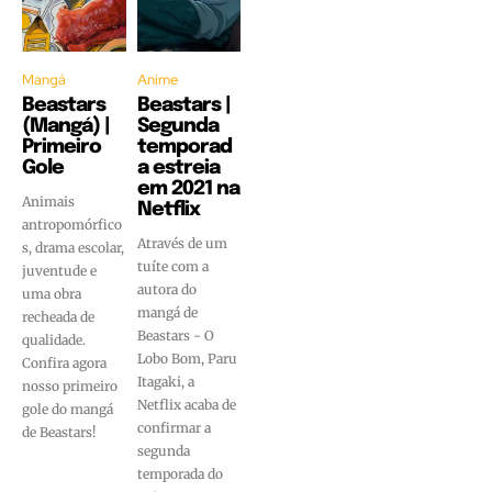
Mangá
Anime
Beastars
Beastars |
(Mangá) |
Segunda
Primeiro
temporad
Gole
a estreia
em 2021 na
Animais
Netflix
antropomórfico
Através de um
s, drama escolar,
tuíte com a
juventude e
autora do
uma obra
mangá de
recheada de
Beastars - O
qualidade.
Lobo Bom, Paru
Confira agora
Itagaki, a
nosso primeiro
Netflix acaba de
gole do mangá
confirmar a
de Beastars!
segunda
temporada do